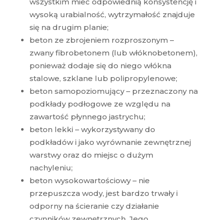
wszystkim mieć odpowiednią konsystencję i
wysoką urabialność, wytrzymałość znajduje
się na drugim planie;
beton ze zbrojeniem rozproszonym –
zwany fibrobetonem (lub włóknobetonem),
ponieważ dodaje się do niego włókna
stalowe, szklane lub polipropylenowe;
beton samopoziomujący – przeznaczony na
podkłady podłogowe ze względu na
zawartość płynnego jastrychu;
beton lekki – wykorzystywany do
podkładów i jako wyrównanie zewnętrznej
warstwy oraz do miejsc o dużym
nachyleniu;
beton wysokowartościowy – nie
przepuszcza wody, jest bardzo trwały i
odporny na ścieranie czy działanie
czynników zewnętrznych. Jego