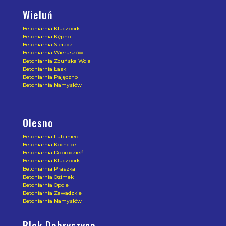
Wieluń
Betoniarnia Kluczbork
Betoniarnia Kępno
Betoniarnia Sieradz
Betoniarnia Wieruszów
Betoniarnia Zduńska Wola
Betoniarnia Łask
Betoniarnia Pajęczno
Betoniarnia Namysłów
Olesno
Betoniarnia Lubliniec
Betoniarnia Kochcice
Betoniarnia Dobrodzień
Betoniarnia Kluczbork
Betoniarnia Praszka
Betoniarnia Ozimek
Betoniarnia Opole
Betoniarnia Zawadzkie
Betoniarnia Namysłów
Blok Dobryszyce