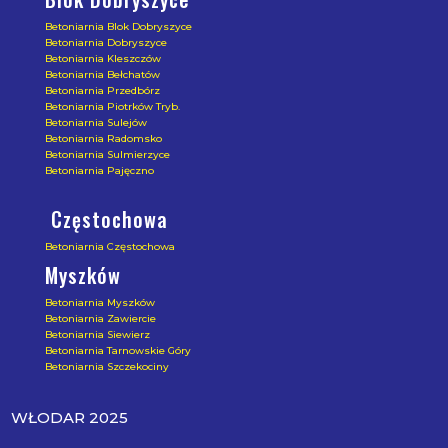
Betoniarnia Blok Dobryszyce
Betoniarnia Dobryszyce
Betoniarnia Kleszczów
Betoniarnia Bełchatów
Betoniarnia Przedbórz
Betoniarnia Piotrków Tryb.
Betoniarnia Sulejów
Betoniarnia Radomsko
Betoniarnia Sulmierzyce
Betoniarnia Pajęczno
Częstochowa
Betoniarnia Częstochowa
Myszków
Betoniarnia Myszków
Betoniarnia Zawiercie
Betoniarnia Siewierz
Betoniarnia Tarnowskie Góry
Betoniarnia Szczekociny
WŁODAR 2025